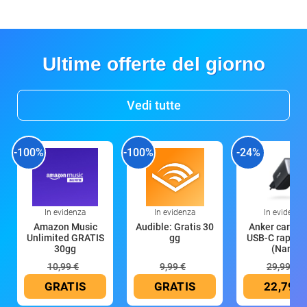
Ultime offerte del giorno
Vedi tutte
-100%
-100%
-24%
In evidenza
In evidenza
In evidenza
Amazon Music
Audible: Gratis 30
Anker caricat
Unlimited GRATIS
gg
USB-C rapido
30gg
(Nano
10,99 €
9,99 €
29,99 €
GRATIS
GRATIS
22,79 €