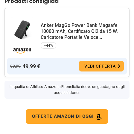
Prodotti consigliati
Anker MagGo Power Bank Magsafe
10000 mAh, Certificato Qi2 da 15 W,
Caricatore Portatile Veloce...
−44%
49,99 €
89,99
VEDI OFFERTA
In qualità di Affiliato Amazon, iPhoneItalia riceve un guadagno dagli
acquisti idonei.
OFFERTE AMAZON DI OGGI