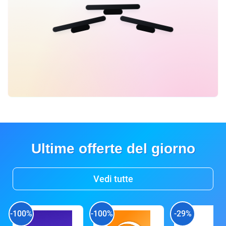
Ultime offerte del giorno
Vedi tutte
-100%
-100%
-29%