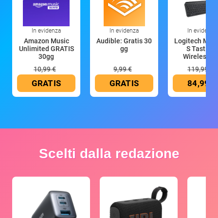
In evidenza
In evidenza
In evidenza
Amazon Music
Audible: Gratis 30
Logitech MX 
Unlimited GRATIS
gg
S Tastiera
30gg
Wireless (G
10,99 €
9,99 €
119,99 €
GRATIS
GRATIS
84,99 €
Scelti dalla redazione