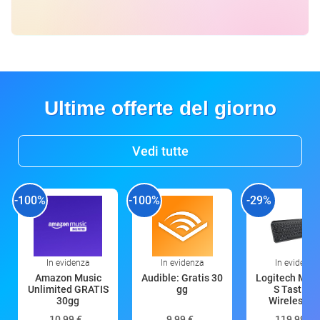
Ultime offerte del giorno
Vedi tutte
-100%
-100%
-29%
In evidenza
In evidenza
In evidenza
Amazon Music
Audible: Gratis 30
Logitech MX 
Unlimited GRATIS
gg
S Tastiera
30gg
Wireless (G
10,99 €
9,99 €
119,99 €