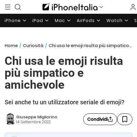
iPhone
iPad
Mac
AirPods
Watch
Home
/
Curiosità
/
Chi usa le emoji risulta più simpatico e amichevole
Chi usa le emoji risulta
più simpatico e
amichevole
Sei anche tu un utilizzatore seriale di emoji?
Giuseppe Migliorino
Condividi
14 Settembre 2022