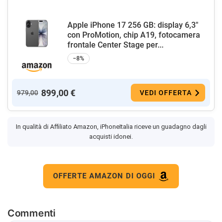
Apple iPhone 17 256 GB: display 6,3"
con ProMotion, chip A19, fotocamera
frontale Center Stage per...
−8%
899,00 €
979,00
VEDI OFFERTA
In qualità di Affiliato Amazon, iPhoneItalia riceve un guadagno dagli
acquisti idonei.
OFFERTE AMAZON DI OGGI
Commenti