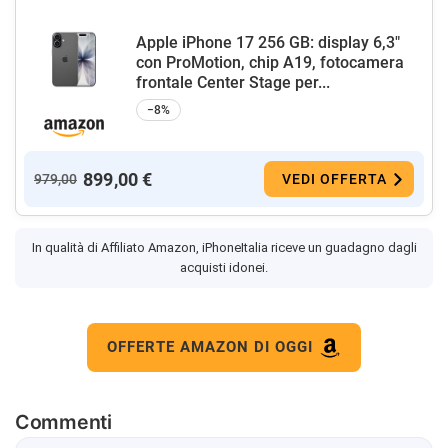
Apple iPhone 17 256 GB: display 6,3"
con ProMotion, chip A19, fotocamera
frontale Center Stage per...
−8%
899,00 €
979,00
VEDI OFFERTA
In qualità di Affiliato Amazon, iPhoneItalia riceve un guadagno dagli
acquisti idonei.
OFFERTE AMAZON DI OGGI
Commenti