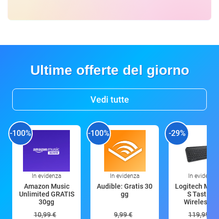
Ultime offerte del giorno
Vedi tutte
-100%
-100%
-29%
In evidenza
In evidenza
In evidenza
Amazon Music
Audible: Gratis 30
Logitech MX 
Unlimited GRATIS
gg
S Tastiera
30gg
Wireless (G
10,99 €
9,99 €
119,99 €