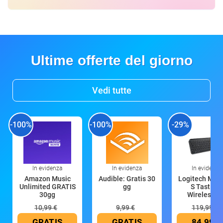
Ultime offerte del giorno
Vedi tutte
-100%
-100%
-29%
In evidenza
In evidenza
In evidenza
Amazon Music
Audible: Gratis 30
Logitech MX 
Unlimited GRATIS
gg
S Tastiera
30gg
Wireless (G
10,99 €
9,99 €
119,99 €
GRATIS
GRATIS
84,99 €