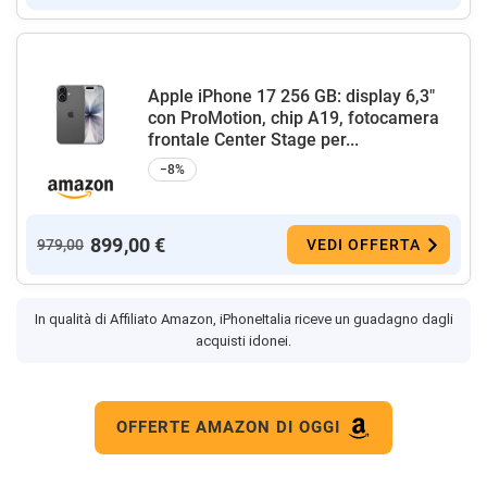
Apple iPhone 17 256 GB: display 6,3"
con ProMotion, chip A19, fotocamera
frontale Center Stage per...
−8%
899,00 €
979,00
VEDI OFFERTA
In qualità di Affiliato Amazon, iPhoneItalia riceve un guadagno dagli
acquisti idonei.
OFFERTE AMAZON DI OGGI