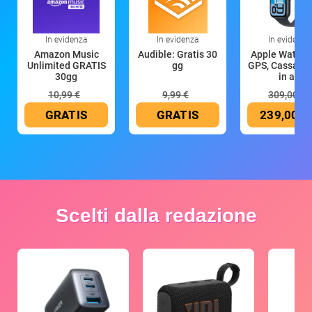
In evidenza
In evidenza
In evidenza
Amazon Music
Audible: Gratis 30
Apple Watch 
Unlimited GRATIS
gg
GPS, Cassa 4
30gg
in all
10,99 €
9,99 €
309,00 €
GRATIS
GRATIS
239,00 €
Scelti dalla redazione