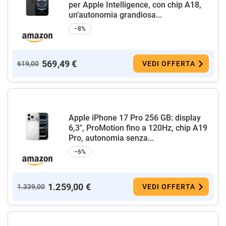
per Apple Intelligence, con chip A18,
un’autonomia grandiosa...
−8%
569,49 €
619,00
VEDI OFFERTA
Apple iPhone 17 Pro 256 GB: display
6,3", ProMotion fino a 120Hz, chip A19
Pro, autonomia senza...
−6%
1.259,00 €
1.339,00
VEDI OFFERTA