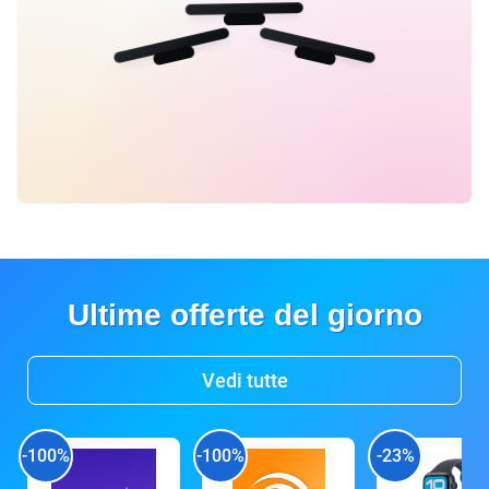
Ultime offerte del giorno
Vedi tutte
-100%
-100%
-23%