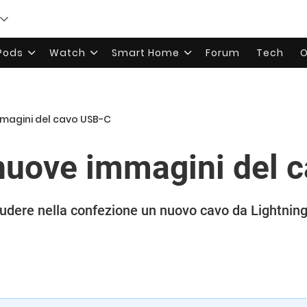
rPods
Watch
Smart Home
Forum
Tech
O
mmagini del cavo USB-C
nuove immagini del 
ludere nella confezione un nuovo cavo da Lightnin