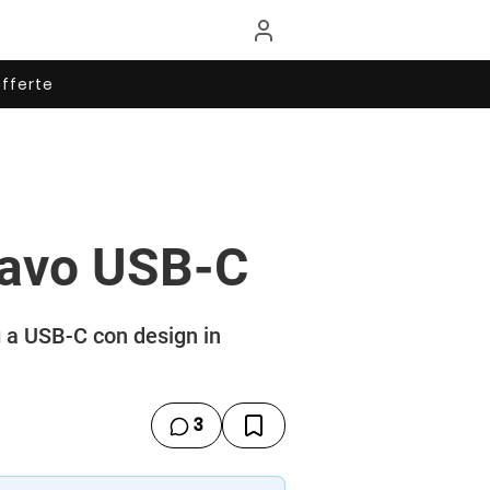
fferte
cavo USB-C
g a USB-C con design in
3