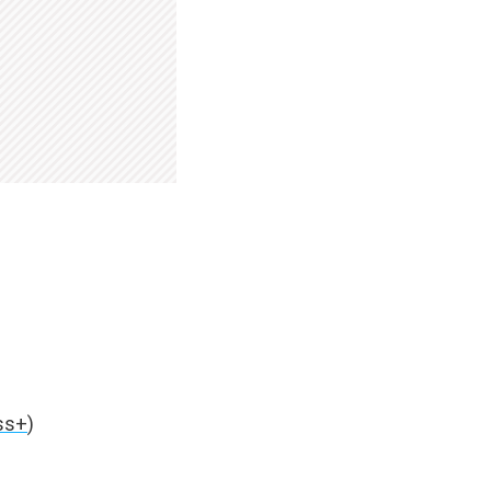
ss+
)