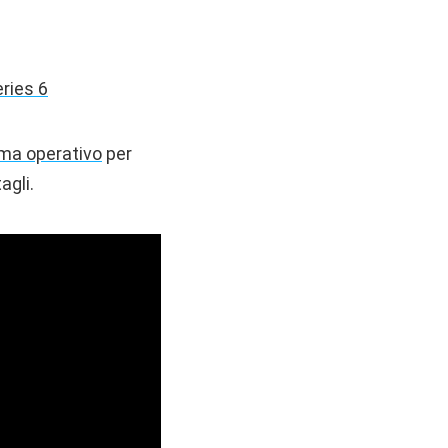
ries 6
ma operativo
per
agli.