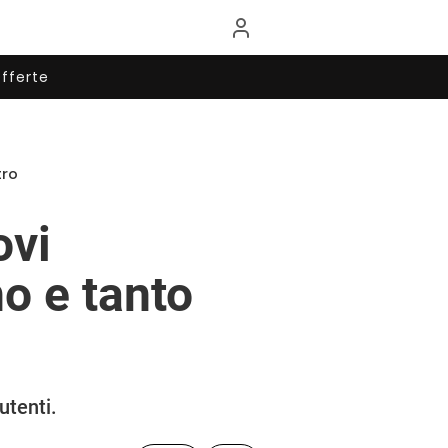
fferte
tro
ovi
o e tanto
utenti.