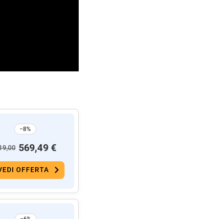
−8%
569,49 €
19,00
VEDI OFFERTA
−6%