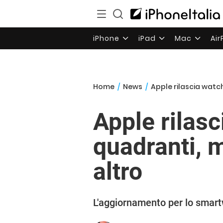
iPhone
iPad
Mac
Ai
Home
/
News
/
Apple rilascia watc
Apple rilas
quadranti, 
altro
L'aggiornamento per lo smartw