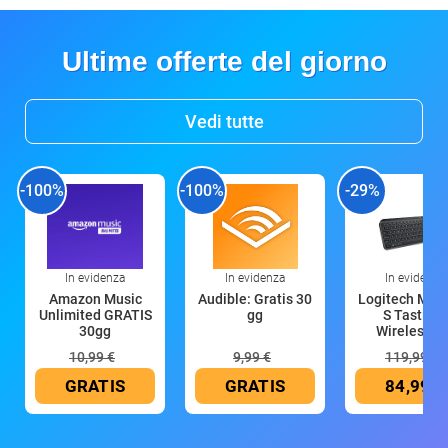
Ultime offerte del giorno
Vedi tutte
-100%
-100%
-29%
In evidenza
In evidenza
In evidenza
Amazon Music
Audible: Gratis 30
Logitech MX 
Unlimited GRATIS
gg
S Tastiera
30gg
Wireless (G
10,99 €
9,99 €
119,99 €
GRATIS
GRATIS
84,99 €