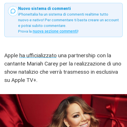
Nuovo sistema di commenti
iPhoneItalia ha un sistema di commenti realtime tutto
nuovo e nativo! Per commentare ti basta creare un account
e potrai subito commentare.
Prova la
nuova sezione commenti
!
Apple
ha ufficializzato
una partnership con la
cantante Mariah Carey per la realizzazione di uno
show natalizio che verrà trasmesso in esclusiva
su Apple TV+.