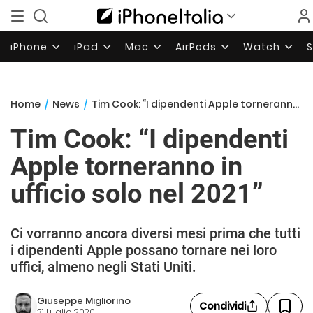
iPhone
iPad
Mac
AirPods
Watch
Home
/
News
/
Tim Cook: “I dipendenti Apple torneranno in ufficio solo nel 2021”
Tim Cook: “I dipendenti
Apple torneranno in
ufficio solo nel 2021”
Ci vorranno ancora diversi mesi prima che tutti
i dipendenti Apple possano tornare nei loro
uffici, almeno negli Stati Uniti.
Giuseppe Migliorino
Condividi
31 Luglio 2020