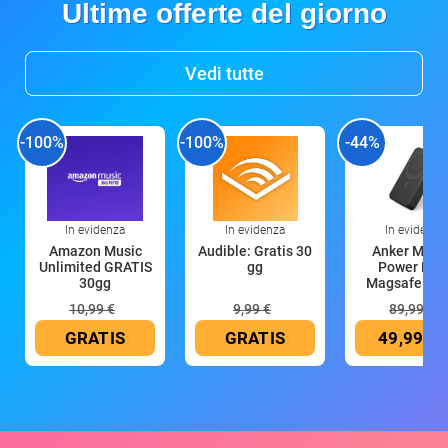
Ultime offerte del giorno
Vedi tutte
-100%
-100%
-44%
In evidenza
In evidenza
In evidenza
Amazon Music
Audible: Gratis 30
Anker Mag
Unlimited GRATIS
gg
Power Ban
30gg
Magsafe 10
mAh
10,99 €
9,99 €
89,99 €
GRATIS
GRATIS
49,99 €