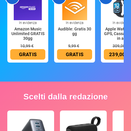
In evidenza
In evidenza
In evidenza
Amazon Music
Audible: Gratis 30
Apple Watch 
Unlimited GRATIS
gg
GPS, Cassa 4
30gg
in all
10,99 €
9,99 €
309,00 €
GRATIS
GRATIS
239,00 €
Scelti dalla redazione