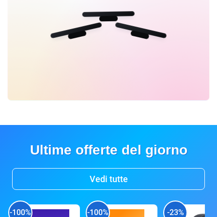
Ultime offerte del giorno
Vedi tutte
-100%
-100%
-23%