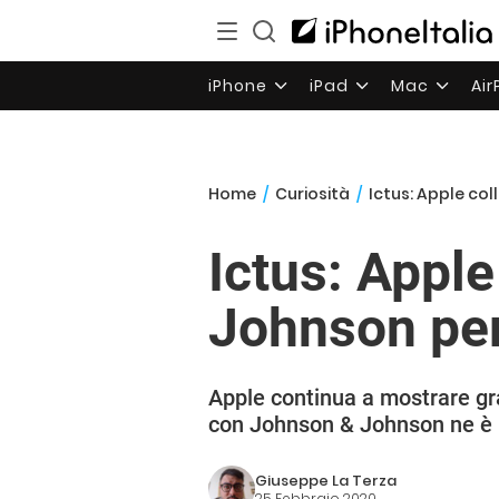
iPhone
iPad
Mac
Ai
Home
/
Curiosità
/
Ictus: Apple col
Ictus: Appl
Johnson per 
Apple continua a mostrare gra
con Johnson & Johnson ne è 
Giuseppe La Terza
25 Febbraio 2020