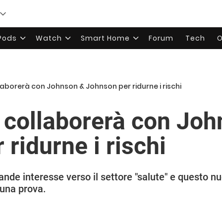
rPods
Watch
Smart Home
Forum
Tech
O
laborerà con Johnson & Johnson per ridurne i rischi
e collaborerà con Jo
ridurne i rischi
nde interesse verso il settore "salute" e questo nu
una prova.