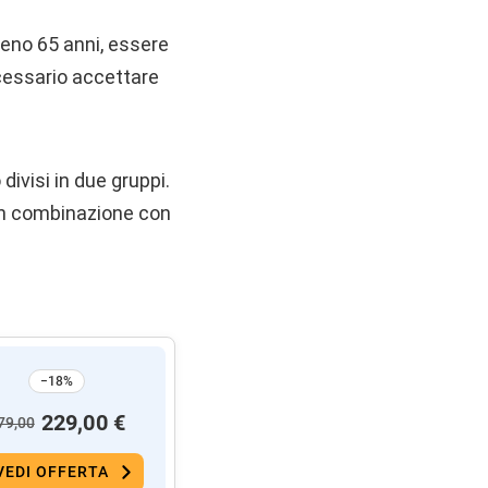
eno 65 anni, essere
ecessario accettare
divisi in due gruppi.
e‌ in combinazione con
−18%
229,00 €
79,00
VEDI OFFERTA