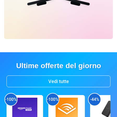
Ultime offerte del giorno
Vedi tutte
-100%
-100%
-44%