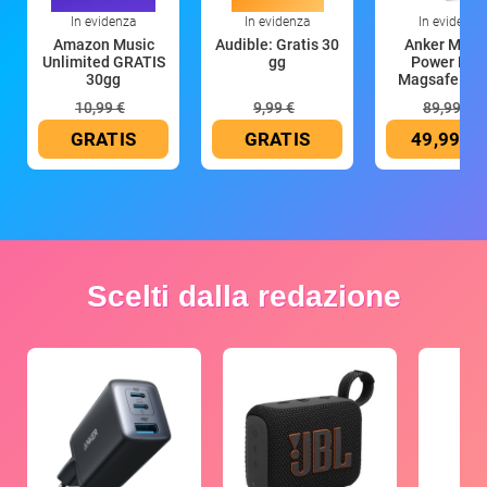
In evidenza
In evidenza
In evidenza
Amazon Music
Audible: Gratis 30
Anker Mag
Unlimited GRATIS
gg
Power Ban
30gg
Magsafe 10
mAh
10,99 €
9,99 €
89,99 €
GRATIS
GRATIS
49,99 €
Scelti dalla redazione