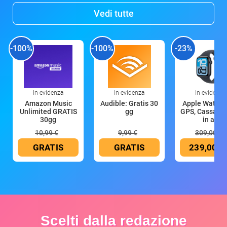
Vedi tutte
-100%
-100%
-23%
In evidenza
In evidenza
In evidenza
Amazon Music
Audible: Gratis 30
Apple Watch 
Unlimited GRATIS
gg
GPS, Cassa 4
30gg
in all
10,99 €
9,99 €
309,00 €
GRATIS
GRATIS
239,00 €
Scelti dalla redazione