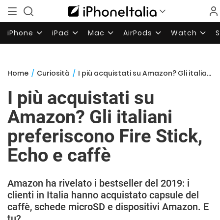
iPhone
iPad
Mac
AirPods
Watch
Home
/
Curiosità
/
I più acquistati su Amazon? Gli italiani preferiscono Fire Stick, Echo e caffè
I più acquistati su
Amazon? Gli italiani
preferiscono Fire Stick,
Echo e caffè
Amazon ha rivelato i bestseller del 2019: i
clienti in Italia hanno acquistato capsule del
caffè, schede microSD e dispositivi Amazon. E
tu?