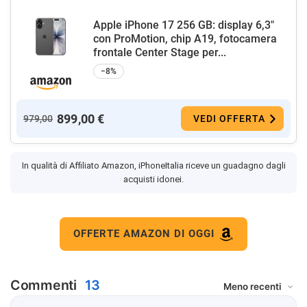
Apple iPhone 17 256 GB: display 6,3"
con ProMotion, chip A19, fotocamera
frontale Center Stage per...
−8%
899,00 €
979,00
VEDI OFFERTA
In qualità di Affiliato Amazon, iPhoneItalia riceve un guadagno dagli
acquisti idonei.
OFFERTE AMAZON DI OGGI
Commenti
13