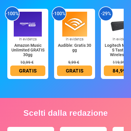
-100%
-100%
-29%
In evidenza
In evidenza
In evidenza
Amazon Music
Audible: Gratis 30
Logitech MX 
Unlimited GRATIS
gg
S Tastiera
30gg
Wireless (G
10,99 €
9,99 €
119,99 €
GRATIS
GRATIS
84,99 €
Scelti dalla redazione