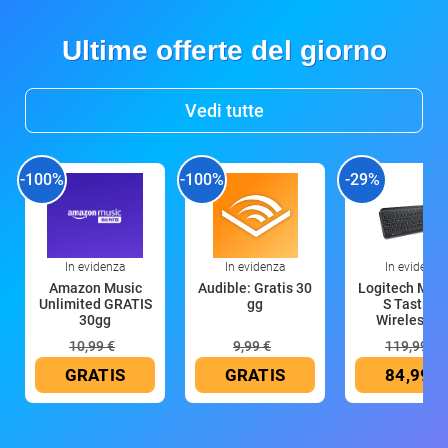
Ultime offerte del giorno
Vedi tutte
-100%
-100%
-29%
In evidenza
In evidenza
In evidenza
Amazon Music
Audible: Gratis 30
Logitech MX 
Unlimited GRATIS
gg
S Tastiera
30gg
Wireless (G
10,99 €
9,99 €
119,99 €
GRATIS
GRATIS
84,99 €