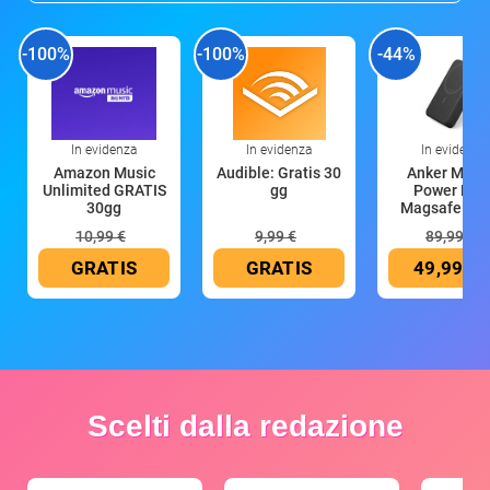
-100%
-100%
-44%
In evidenza
In evidenza
In evidenza
Amazon Music
Audible: Gratis 30
Anker Mag
Unlimited GRATIS
gg
Power Ban
30gg
Magsafe 10
mAh
10,99 €
9,99 €
89,99 €
GRATIS
GRATIS
49,99 €
Scelti dalla redazione