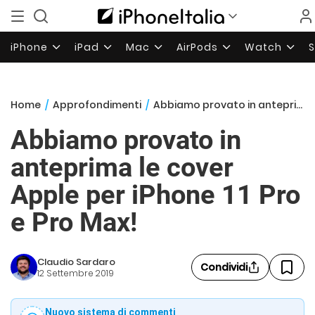
iPhone
iPad
Mac
AirPods
Watch
Home
/
Approfondimenti
/
Abbiamo provato in anteprima le cover Apple per iPhone 11 Pro e Pro Max!
Abbiamo provato in
anteprima le cover
Apple per iPhone 11 Pro
e Pro Max!
Claudio Sardaro
Condividi
12 Settembre 2019
Nuovo sistema di commenti