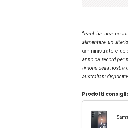
“
Paul ha una conosc
alimentare un’ulteri
amministratore dele
anno da record per no
timone della nostra 
australiani dispositi
Prodotti consigli
Samsu