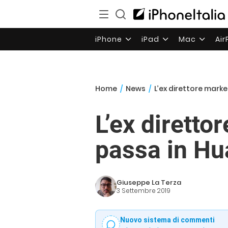
iPhone
iPad
Mac
Ai
Home
/
News
/
L’ex direttore mark
L’ex diretto
passa in Hu
Giuseppe La Terza
3 Settembre 2019
Nuovo sistema di commenti