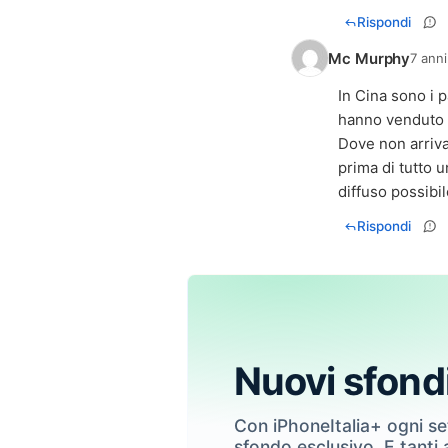
Rispondi
Mc Murphy
7 anni
In Cina sono i 
hanno venduto
Dove non arriv
prima di tutto 
diffuso possibil
Rispondi
Nuovi sfond
Con iPhoneItalia+ ogni s
sfondo esclusivo. E tanti a