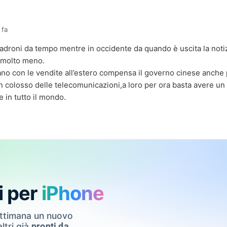
 fa
padroni da tempo mentre in occidente da quando è uscita la noti
 molto meno.
ano con le vendite all’estero compensa il governo cinese anch
un colosso delle telecomunicazioni,a loro per ora basta avere un
e in tutto il mondo.
i per
iPhone
ettimana un nuovo
ltri già
pronti da