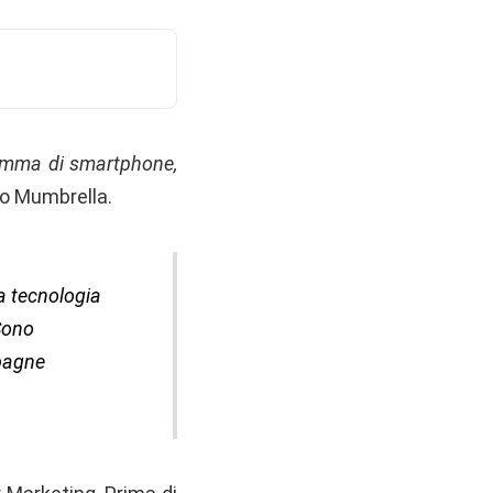
gamma di smartphone,
do Mumbrella.
la tecnologia
 Sono
mpagne