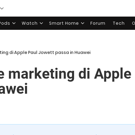
rPods
Watch
Smart Home
Forum
Tech
O
eting di Apple Paul Jowett passa in Huawei
re marketing di Apple
awei