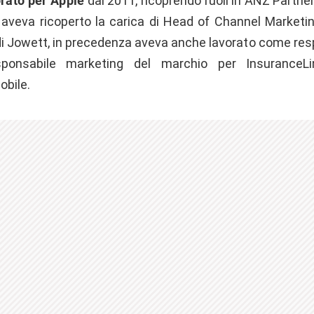
orato per Apple
dal 2011, ricoprendo ruoli in ANZ Partne
, aveva ricoperto la carica di Head of Channel Market
 di Jowett, in precedenza aveva anche lavorato come re
sponsabile marketing del marchio per InsuranceLi
obile.