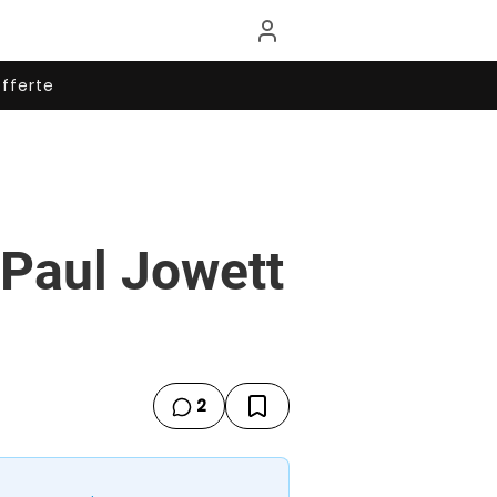
fferte
 Paul Jowett
2