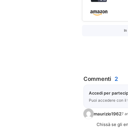
In
Commenti
2
Accedi per partecip
Puoi accedere con il
maurizio1962
7 a
Chissà se gli e