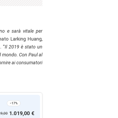
o e sarà vitale per
mato Larking Huang,
. “
Il 2019 è stato un
 il mondo. Con Paul al
ornire ai consumatori
−17%
1.019,00 €
29,00