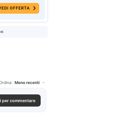
VEDI OFFERTA
ei.
Ordina:
i per commentare