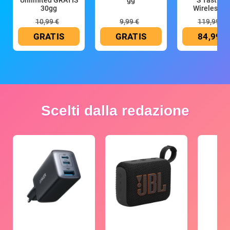
30gg
Wireless (G
10,99 €
9,99 €
119,99 €
GRATIS
GRATIS
84,99 €
Scelti dalla redazione