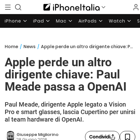
iPhone
iPad
Mac
AirPods
Watch
Home
/
News
/
Apple perde un altro dirigente chiave: Paul Meade passa a OpenAI
Apple perde un altro
dirigente chiave: Paul
Meade passa a OpenAI
Paul Meade, dirigente Apple legato a Vision
Pro e smart glasses, lascia Cupertino per unirsi
al team hardware di OpenAI.
Giuseppe Migliorino
Condividi
28 Giugno 2026