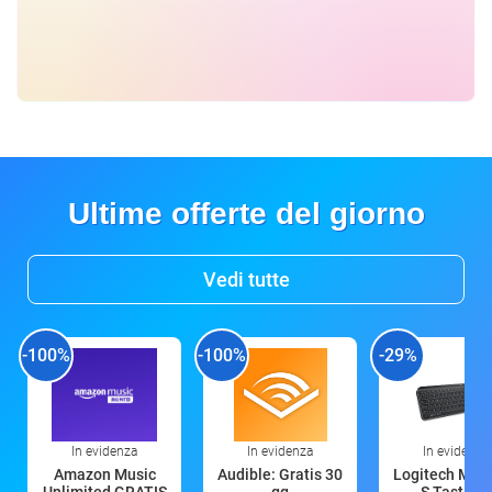
Ultime offerte del giorno
Vedi tutte
-100%
-100%
-29%
In evidenza
In evidenza
In evidenza
Amazon Music
Audible: Gratis 30
Logitech MX 
Unlimited GRATIS
gg
S Tastiera