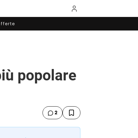
fferte
iù popolare
2