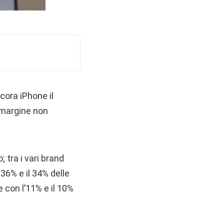
ora iPhone il
n margine non
; t
ra i vari brand
36% e il 34% delle
e con l’11% e il 10%