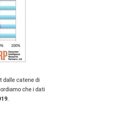
 dalle catene di
icordiamo che i dati
019
.