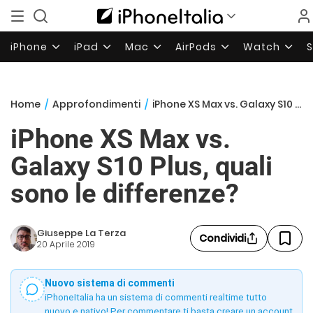
iPhone
iPad
Mac
AirPods
Watch
Home
/
Approfondimenti
/
iPhone XS Max vs. Galaxy S10 Plus, quali sono le differenze?
iPhone XS Max vs.
Galaxy S10 Plus, quali
sono le differenze?
Giuseppe La Terza
Condividi
20 Aprile 2019
Nuovo sistema di commenti
iPhoneItalia ha un sistema di commenti realtime tutto
nuovo e nativo! Per commentare ti basta creare un account