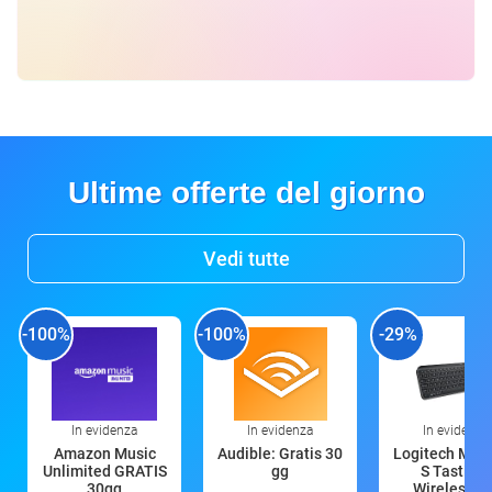
Ultime offerte del giorno
Vedi tutte
-100%
-100%
-29%
In evidenza
In evidenza
In evidenza
Amazon Music
Audible: Gratis 30
Logitech MX 
Unlimited GRATIS
gg
S Tastiera
30gg
Wireless (G