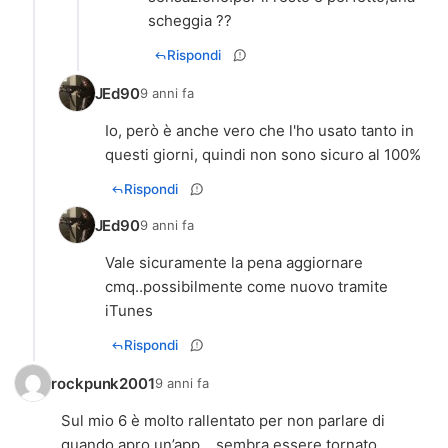
scheggia ??
Rispondi
JEd90
9 anni fa
Io, però è anche vero che l'ho usato tanto in
questi giorni, quindi non sono sicuro al 100%
Rispondi
JEd90
9 anni fa
Vale sicuramente la pena aggiornare
cmq..possibilmente come nuovo tramite
iTunes
Rispondi
rockpunk2001
9 anni fa
Sul mio 6 è molto rallentato per non parlare di
quando apro un’app... sembra essere tornato