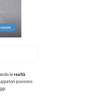
sando la
realtà
luppatori possono
ggi.