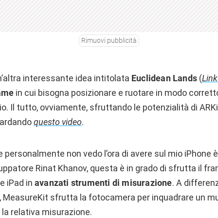
Rimuovi pubblicità
altra interessante idea intitolata
Euclidean Lands
(
Link
ame
in cui bisogna posizionare e ruotare in modo corrett
io. Il tutto, ovviamente, sfruttando le potenzialità di ARKi
uardando
questo video
.
he personalmente non vedo l’ora di avere sul mio iPhone 
luppatore Rinat Khanov, questa è in grado di sfrutta il f
e iPad in
avanzati strumenti di misurazione
. A differenz
, MeasureKit sfrutta la fotocamera per inquadrare un mur
 la relativa misurazione.