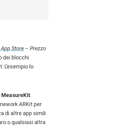
 App Store
– Prezzo
o dei blocchi
t. L’esempio lo
è
MeasureKit
.
ramework ARKit per
a di altre app simili
o o qualsiasi altra