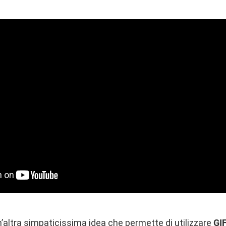
altra simpaticissima idea che permette di utilizzare
GI