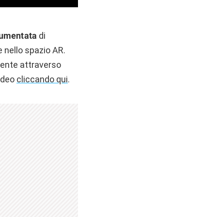
aumentata
di
 nello spazio AR.
mente attraverso
video
cliccando qui
.