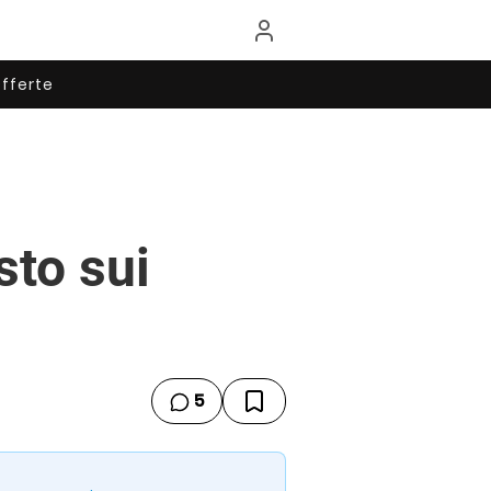
fferte
sto sui
5