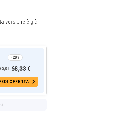
ta versione è già
−28%
68,33 €
95,08
VEDI OFFERTA
ei.