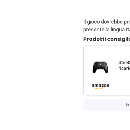
Il gioco dovrebbe p
presente la lingua it
Prodotti consigli
Steel
ricar
In