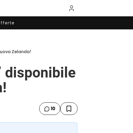
fferte
Nuova Zelanda!
disponibile
!
10