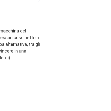
a macchina del
 nessun cuscinetto a
a alternativa, tra gli
 vincere in una
leati).