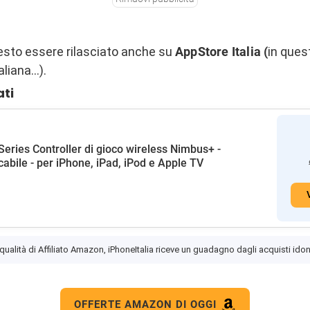
resto essere rilasciato anche su
AppStore Italia (
in ques
aliana…).
ati
Series Controller di gioco wireless Nimbus+ -
icabile - per iPhone, iPad, iPod e Apple TV
 qualità di Affiliato Amazon, iPhoneItalia riceve un guadagno dagli acquisti idon
OFFERTE AMAZON DI OGGI