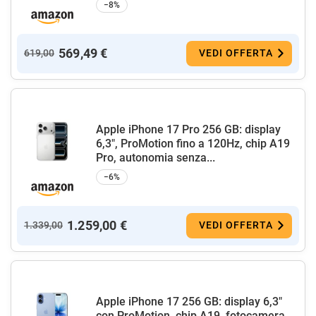
−8%
569,49 €
619,00
VEDI OFFERTA
Apple iPhone 17 Pro 256 GB: display
6,3", ProMotion fino a 120Hz, chip A19
Pro, autonomia senza...
−6%
1.259,00 €
1.339,00
VEDI OFFERTA
Apple iPhone 17 256 GB: display 6,3"
con ProMotion, chip A19, fotocamera