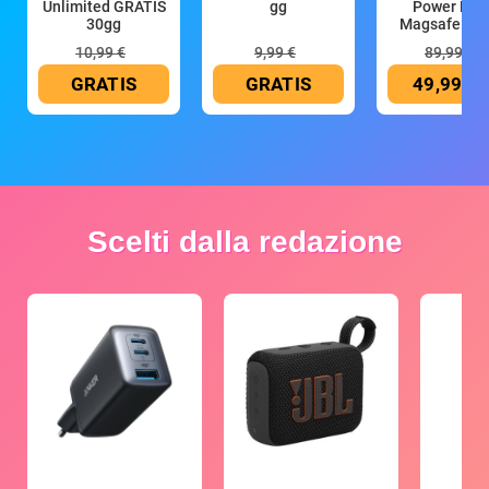
Unlimited GRATIS
gg
Power Ban
30gg
Magsafe 10
mAh
10,99 €
9,99 €
89,99 €
GRATIS
GRATIS
49,99 €
Scelti dalla redazione