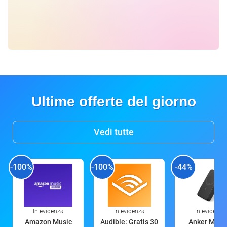
Ultime offerte del giorno
Vedi tutte
-100%
-100%
-44%
In evidenza
In evidenza
In evidenza
Amazon Music
Audible: Gratis 30
Anker Mag