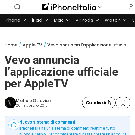
iPhone
iPad
Mac
AirPods
Watch
Home
/
Apple TV
/
Vevo annuncia l’applicazione ufficiale per AppleTV
Vevo annuncia
l’applicazione ufficiale
per AppleTV
Michele Ottaviani
Condividi
20 Febbraio 2016
Nuovo sistema di commenti
iPhoneItalia ha un sistema di commenti realtime tutto
nuovo e nativo! Per commentare ti basta creare un account