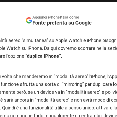
Aggiungi
iPhoneItalia come
Fonte preferita su Google
dalità aereo “simultanea” su Apple Watch e iPhone bisogn
pple Watch su iPhone. Da qui dovremo scorrere nella sezi
are l’opzione
“duplica iPhone”.
 volta che manderemo in “modalità aereo” l’iPhone, l’App
 funzione sfrutta una sorta di “mirroring” per duplicare
mente però, se un device va in “modalità aereo” e poi vien
hè sarà ancora in “modalità aereo” e non avrà modo di co
g. Quindi è una funzionalità utile a senso unico: attivare 
vremo comunque farlo manualmente da entrambi i device