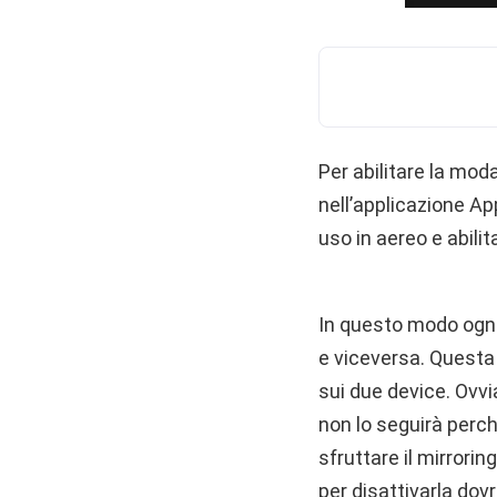
Per abilitare la mo
nell’applicazione A
uso in aereo e abilit
In questo modo ogni
e viceversa. Questa
sui due device. Ovvia
non lo seguirà perc
sfruttare il mirrorin
per disattivarla do