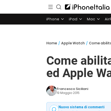
iPhone
iPad
Mac
Ai
Home
/
Apple Watch
/
Come abilit
Come abilit
ed Apple Wa
Francesco Siciliani
19 Maggio 2015
Nuovo sistema di commenti