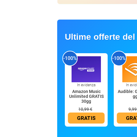
Ultime offerte del
-100%
-100%
In evidenza
In evi
Amazon Music
Audible: 
Unlimited GRATIS
g
30gg
10,99 €
9,99
GRATIS
GRA