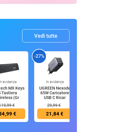
Vedi tutte
-27%
-57%
In evidenza
In evidenza
00:09
tech MX Keys
UGREEN Nexode
Oral-B iO 3
S Tastiera
65W Caricatore
Spazzolino
reless (Gr
USB C Ricar
Elettrico, 1 Test
119,99 €
29,99 €
139,99 €
84,99 €
21,84 €
59,98 €