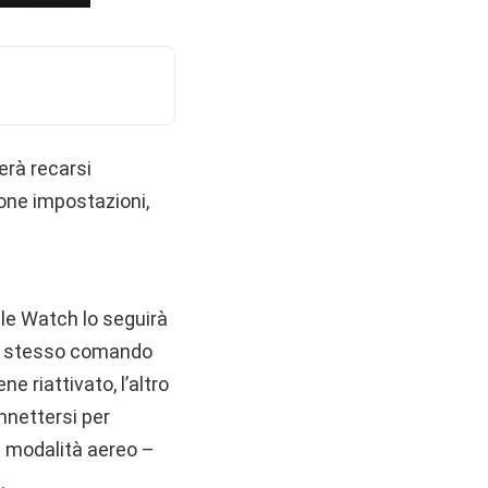
erà recarsi
one impostazioni,
le Watch lo seguirà
 lo stesso comando
e riattivato, l’altro
nnettersi per
la modalità aereo –
.