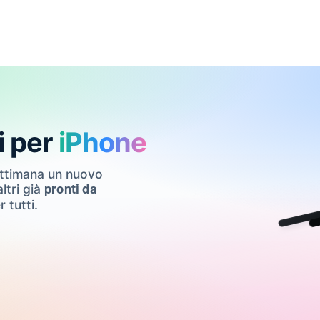
i per
iPhone
ettimana un nuovo
ltri già
pronti da
r tutti.