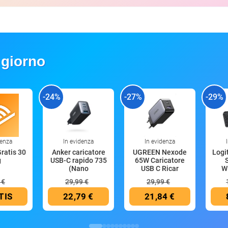
 giorno
-24%
-27%
-29%
denza
In evidenza
In evidenza
Gratis 30
Anker caricatore
UGREEN Nexode
Logi
g
USB-C rapido 735
65W Caricatore
(Nano
USB C Ricar
Wi
 €
29,99 €
29,99 €
TIS
22,79 €
21,84 €