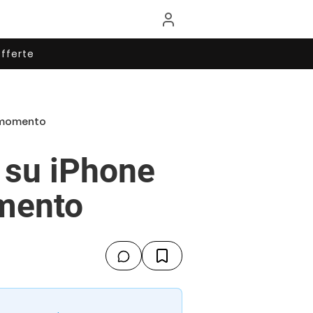
fferte
o momento
o su iPhone
omento