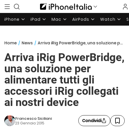
iPhone
iPad
Mac
AirPods
Watch
Home
/
News
/
Arriva iRig PowerBridge, una soluzione per alimentare tutti gli accessori iRig collegati ai nostri device
Arriva iRig PowerBridge,
una soluzione per
alimentare tutti gli
accessori iRig collegati
ai nostri device
Francesco Siciliani
Condividi
23 Gennaio 2015