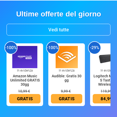
Ultime offerte del giorno
Vedi tutte
-100%
-100%
-29%
In evidenza
In evidenza
In evidenza
Amazon Music
Audible: Gratis 30
Logitech MX 
Unlimited GRATIS
gg
S Tastiera
30gg
Wireless (G
10,99 €
9,99 €
119,99 €
GRATIS
GRATIS
84,99 €