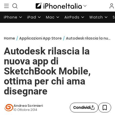
iPhone
iPad
Mac
AirPods
Watch
Home
/
Applicazioni App Store
/
Autodesk rilascia la nuova app di SketchBook Mobile, ottima per chi ama disegnare
Autodesk rilascia la
nuova app di
SketchBook Mobile,
ottima per chi ama
disegnare
Andrea Scrimieri
Condividi
10 Ottobre 2014