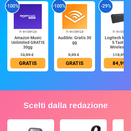
-100%
-100%
-29%
In evidenza
In evidenza
In evidenza
Amazon Music
Audible: Gratis 30
Logitech MX 
Unlimited GRATIS
gg
S Tastiera
30gg
Wireless (G
10,99 €
9,99 €
119,99 €
GRATIS
GRATIS
84,99 €
Scelti dalla redazione