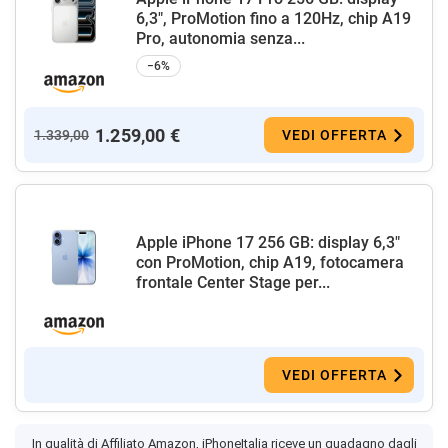
6,3", ProMotion fino a 120Hz, chip A19
Pro, autonomia senza...
−6%
1.259,00 €
1.339,00
VEDI OFFERTA
Apple iPhone 17 256 GB: display 6,3"
con ProMotion, chip A19, fotocamera
frontale Center Stage per...
VEDI OFFERTA
In qualità di Affiliato Amazon, iPhoneItalia riceve un guadagno dagli