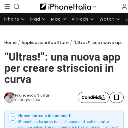
iPhone
iPad
Mac
AirPods
Watch
Home
/
Applicazioni App Store
/
“Ultras!”: una nuova app per creare striscioni in curva
“Ultras!”: una nuova app
per creare striscioni in
curva
Francesco Siciliani
Condividi
8 Giugno 2014
Nuovo sistema di commenti
iPhoneItalia ha un sistema di commenti realtime tutto
nuovo e nativo! Per commentare ti basta creare un account