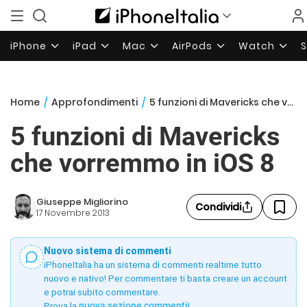
iPhone
iPad
Mac
AirPods
Watch
Home
/
Approfondimenti
/
5 funzioni di Mavericks che vorremmo in iOS 8
5 funzioni di Mavericks
che vorremmo in iOS 8
Giuseppe Migliorino
Condividi
17 Novembre 2013
Nuovo sistema di commenti
iPhoneItalia ha un sistema di commenti realtime tutto
nuovo e nativo! Per commentare ti basta creare un account
e potrai subito commentare.
Prova la
nuova sezione commenti
!