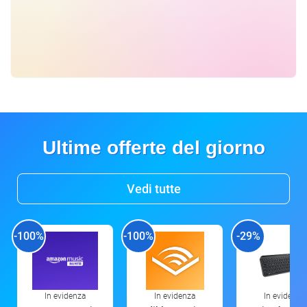
Ultime offerte del giorno
Vedi tutte
-100%
-100%
-29%
In evidenza
In evidenza
In evidenza