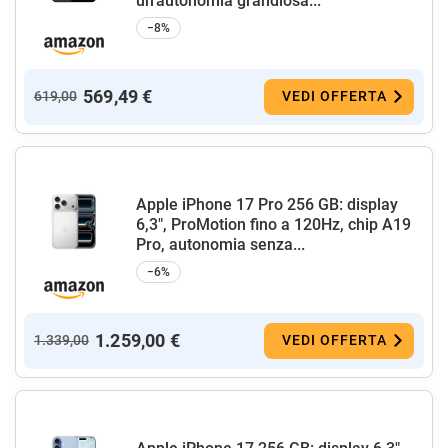
un’autonomia grandiosa...
−8%
569,49 €
619,00
VEDI OFFERTA
Apple iPhone 17 Pro 256 GB: display
6,3", ProMotion fino a 120Hz, chip A19
Pro, autonomia senza...
−6%
1.259,00 €
1.339,00
VEDI OFFERTA