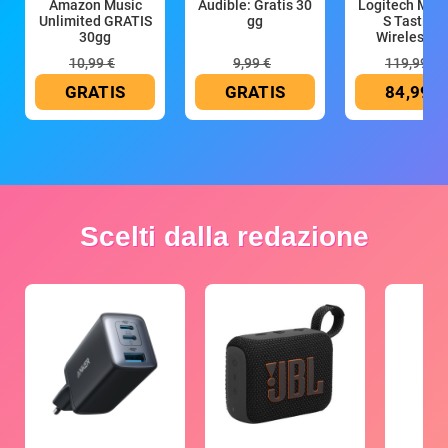
Amazon Music
Audible: Gratis 30
Logitech MX 
Unlimited GRATIS
gg
S Tastiera
30gg
Wireless (G
10,99 €
9,99 €
119,99 €
GRATIS
GRATIS
84,99 €
Scelti dalla redazione