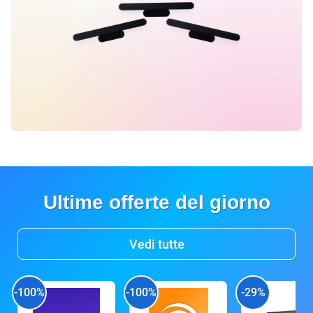
Ultime offerte del giorno
Vedi tutte
-100%
-100%
-29%