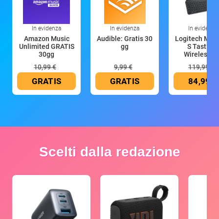
In evidenza
In evidenza
In evidenza
Amazon Music
Audible: Gratis 30
Logitech MX 
Unlimited GRATIS
gg
S Tastiera
30gg
Wireless (G
10,99 €
9,99 €
119,99 €
GRATIS
GRATIS
84,99 €
Scelti dalla redazione