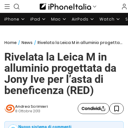
iPhone
iPad
Mac
AirPods
Watch
Home
/
News
/
Rivelata la Leica M in alluminio progettata da Jony Ive per l’asta di beneficenza (RED)
Rivelata la Leica M in
alluminio progettata da
Jony Ive per l’asta di
beneficenza (RED)
Andrea Scrimieri
Condividi
8 Ottobre 2013
Nuovo sistema di commenti