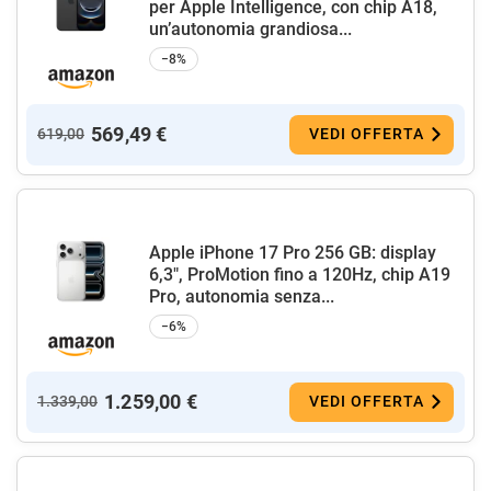
per Apple Intelligence, con chip A18,
un’autonomia grandiosa...
−8%
569,49 €
619,00
VEDI OFFERTA
Apple iPhone 17 Pro 256 GB: display
6,3", ProMotion fino a 120Hz, chip A19
Pro, autonomia senza...
−6%
1.259,00 €
1.339,00
VEDI OFFERTA