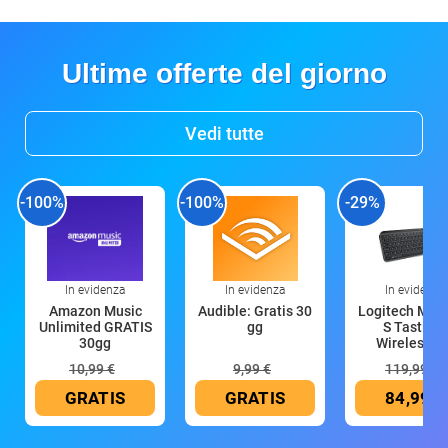
Ultime offerte del giorno
Vedi tutte
-100%
-100%
-29%
In evidenza
In evidenza
In evidenza
Amazon Music
Audible: Gratis 30
Logitech MX 
Unlimited GRATIS
gg
S Tastiera
30gg
Wireless (G
10,99 €
9,99 €
119,99 €
GRATIS
GRATIS
84,99 €