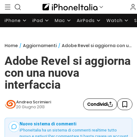
iPhone
iPad
Mac
AirPods
Watch
Home
/
Aggiornamenti
/
Adobe Revel si aggiorna con una nuova interfaccia
Adobe Revel si aggiorna
con una nuova
interfaccia
Andrea Scrimieri
Condividi
20 Giugno 2013
Nuovo sistema di commenti
iPhoneItalia ha un sistema di commenti realtime tutto
nuovo e nativo! Per commentare ti basta creare un account