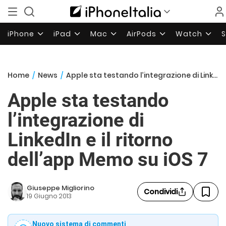
iPhone
iPad
Mac
AirPods
Watch
Home
/
News
/
Apple sta testando l’integrazione di LinkedIn e il ritorno dell’app Memo su iOS 7
Apple sta testando
l’integrazione di
LinkedIn e il ritorno
dell’app Memo su iOS 7
Giuseppe Migliorino
Condividi
19 Giugno 2013
Nuovo sistema di commenti