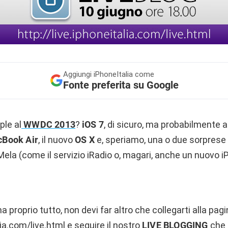
Aggiungi
iPhoneItalia come
Fonte preferita su Google
le al
WWDC 2013
?
iOS 7
, di sicuro, ma probabilmente a
Book Air
, il nuovo
OS X
e, speriamo, una o due sorprese 
la Mela (come il servizio iRadio o, magari, anche un nuovo
a proprio tutto, non devi far altro che collegarti alla pag
lia.com/live.html
e seguire il nostro
LIVE BLOGGING
che i