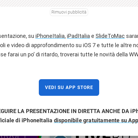
Rimuovi pubblicità
esentazione, su
iPhoneItalia
,
iPadItalia
e
SlideToMac
saran
li e video di approfondimento su iOS 7 e tutte le altre 
se farai un po’ di ritardo, troverai tutte le novità della
VEDI SU APP STORE
SEGUIRE LA PRESENTAZIONE IN DIRETTA ANCHE DA iPh
iciale di iPhoneItalia
disponibile gratuitamente su App