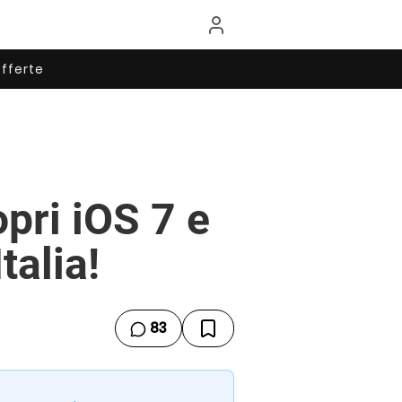
fferte
pri iOS 7 e
talia!
83