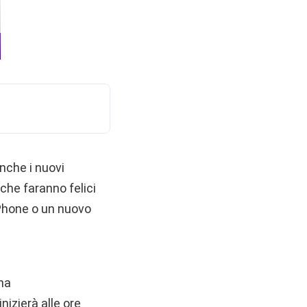
nche i nuovi
che faranno felici
 iPhone o un nuovo
ina
nizierà alle ore