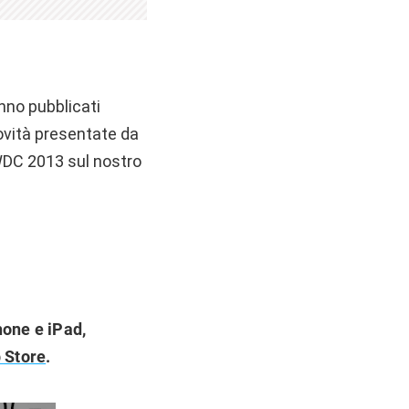
no pubblicati
novità presentate da
 WWDC 2013 sul nostro
one e iPad,
 Store
.