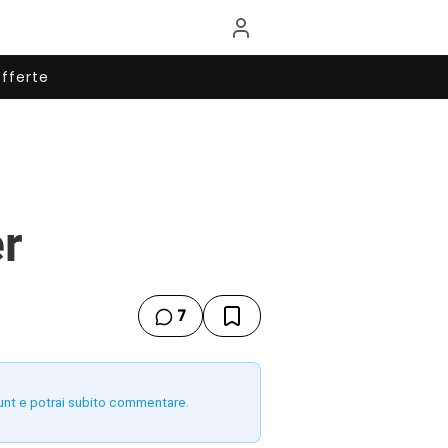
fferte
er
7
unt e potrai subito commentare.