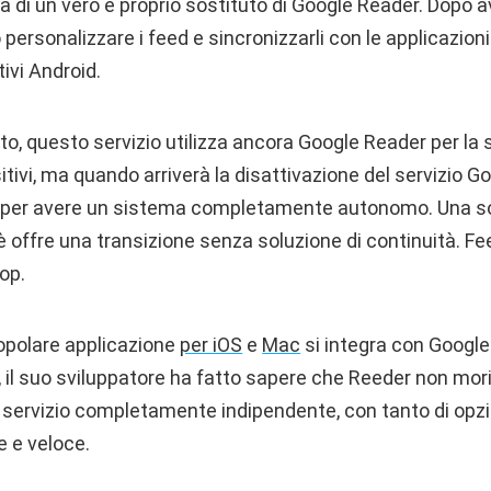
tta di un vero e proprio sostituto di Google Reader. Dopo 
personalizzare i feed e sincronizzarli con le applicazioni
tivi Android.
o, questo servizio utilizza ancora Google Reader per la 
sitivi, ma quando arriverà la disattivazione del servizio G
PI per avere un sistema completamente autonomo. Una so
 offre una transizione senza soluzione di continuità. Fe
op.
opolare applicazione
per iOS
e
Mac
si integra con Google
, il suo sviluppatore ha fatto sapere che Reeder non mor
 servizio completamente indipendente, con tanto di opzi
e e veloce.