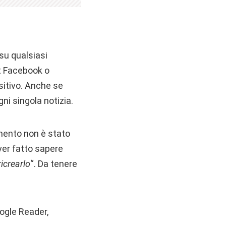
 su qualsiasi
t Facebook o
ositivo. Anche se
ni singola notizia.
omento non è stato
aver fatto sapere
icrearlo
“. Da tenere
oogle Reader,