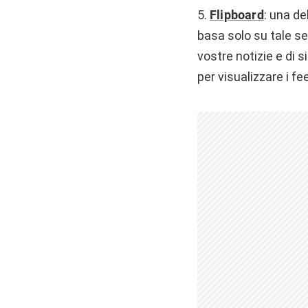
5.
Flipboard
: una de
basa solo su tale se
vostre notizie e di s
per visualizzare i f