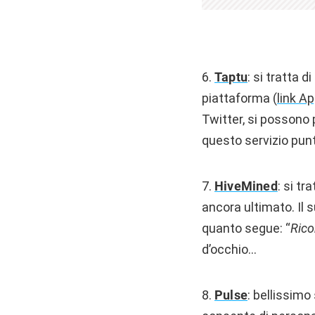
6.
Taptu
: si tratta 
piattaforma (
link A
Twitter, si possono 
questo servizio punt
7.
HiveMined
: si t
ancora ultimato. Il 
quanto segue: “
Rico
d’occhio…
8.
Pulse
: bellissimo