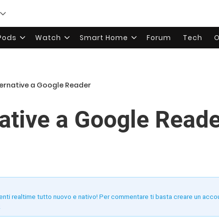
rPods
Watch
Smart Home
Forum
Tech
O
lternative a Google Reader
native a Google Read
enti realtime tutto nuovo e nativo! Per commentare ti basta creare un acco
!