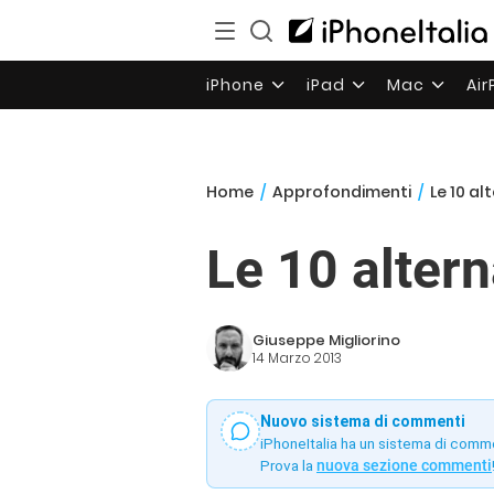
iPhone
iPad
Mac
Ai
Home
/
Approfondimenti
/
Le 10 a
Le 10 alter
Giuseppe Migliorino
14 Marzo 2013
Nuovo sistema di commenti
iPhoneItalia ha un sistema di comm
Prova la
nuova sezione commenti