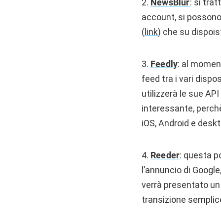
2.
NewsBlur
: si tra
account, si possono 
(
link
) che su dispois
3.
Feedly
: al moment
feed tra i vari dispo
utilizzerà le sue A
interessante, perchè
iOS
, Android e deskt
4.
Reeder
: questa p
l’annuncio di Google
verrà presentato un
transizione semplic