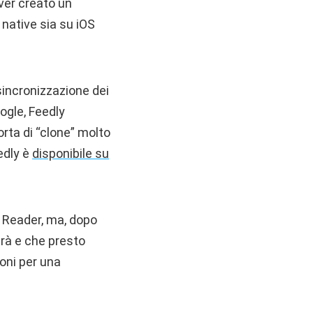
aver creato un
 native sia su iOS
sincronizzazione dei
oogle, Feedly
rta di “clone” molto
edly è
disponibile su
 Reader, ma, dopo
irà e che presto
oni per una