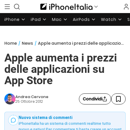
iPhone
iPad
Mac
AirPods
Watch
Home
/
News
/
Apple aumenta i prezzi delle applicazioni su App Store
Apple aumenta i prezzi
delle applicazioni su
App Store
Andrea Cervone
Condividi
25 Ottobre 2012
Nuovo sistema di commenti
iPhoneItalia ha un sistema di commenti realtime tutto
nuovo e nativo! Per commentare ti basta creare un account