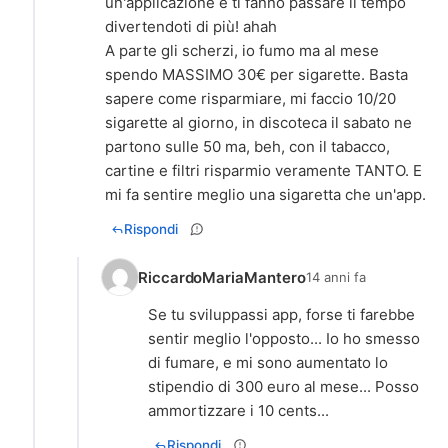
un'applicazione e ti fanno passare il tempo
divertendoti di più! ahah
A parte gli scherzi, io fumo ma al mese
spendo MASSIMO 30€ per sigarette. Basta
sapere come risparmiare, mi faccio 10/20
sigarette al giorno, in discoteca il sabato ne
partono sulle 50 ma, beh, con il tabacco,
cartine e filtri risparmio veramente TANTO. E
mi fa sentire meglio una sigaretta che un'app.
Rispondi
RiccardoMariaMantero
14 anni fa
Se tu sviluppassi app, forse ti farebbe
sentir meglio l'opposto... Io ho smesso
di fumare, e mi sono aumentato lo
stipendio di 300 euro al mese... Posso
ammortizzare i 10 cents...
Rispondi