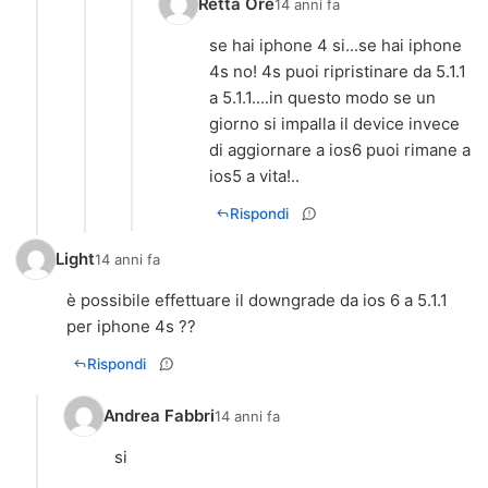
Retta Ore
14 anni fa
se hai iphone 4 si...se hai iphone
4s no! 4s puoi ripristinare da 5.1.1
a 5.1.1....in questo modo se un
giorno si impalla il device invece
di aggiornare a ios6 puoi rimane a
ios5 a vita!..
Rispondi
Light
14 anni fa
è possibile effettuare il downgrade da ios 6 a 5.1.1
per iphone 4s ??
Rispondi
Andrea Fabbri
14 anni fa
si