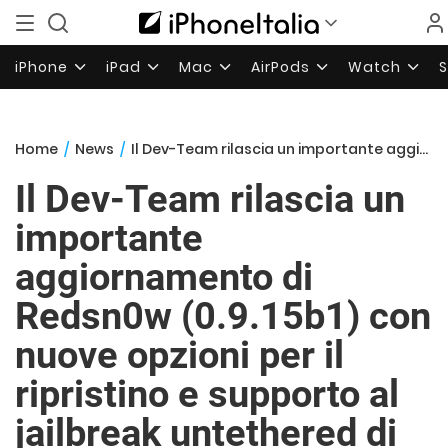
iPhone
iPad
Mac
AirPods
Watch
Home
/
News
/
Il Dev-Team rilascia un importante aggiornamento di Redsn0w (0.9.15b1) con nuove opzioni per il ripristino e supporto al jailbreak untethered di iOS 6 su iPhone 3GS
Il Dev-Team rilascia un
importante
aggiornamento di
Redsn0w (0.9.15b1) con
nuove opzioni per il
ripristino e supporto al
jailbreak untethered di