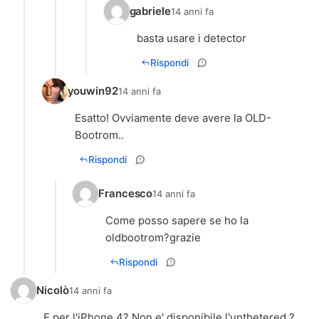
gabriele
14 anni fa
basta usare i detector
Rispondi
youwin92
14 anni fa
Esatto! Ovviamente deve avere la OLD-
Bootrom..
Rispondi
Francesco
14 anni fa
Come posso sapere se ho la
oldbootrom?grazie
Rispondi
Nicolò
14 anni fa
E per l'iPhone 4? Non e' disponibile l'unthetered ?