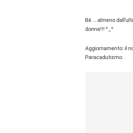
Bè … almeno dall’ul
donna!!! ^_^
Aggiornamento: il no
Paracadutismo.