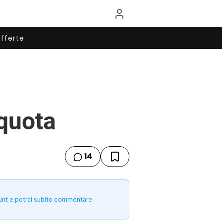
fferte
 quota
14
unt e potrai subito commentare.