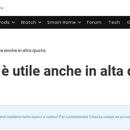
rPods
Watch
Smart Home
Forum
Tech
O
le anche in alta quota
 utile anche in alta
enti realtime tutto nuovo e nativo! Per commentare ti basta creare un acco
!