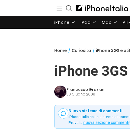
iPhone
iPad
Mac
Ai
Home
/
Curiosità
/
iPhone 3GS è uti
iPhone 3GS è
Francesco Graziani
30 Giugno 2009
Nuovo sistema di commenti
iPhoneItalia ha un sistema di comm
Prova la
nuova sezione commenti