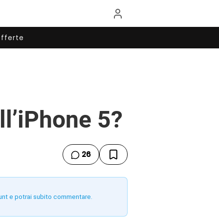
fferte
ll’iPhone 5?
26
unt e potrai subito commentare.