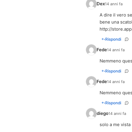
Dex
14 anni fa
A dire il vero 
bene una scatol
http://store.a
Rispondi
Fede
14 anni fa
Nemmeno questo
Rispondi
Fede
14 anni fa
Nemmeno questo
Rispondi
diego
14 anni fa
solo a me vista