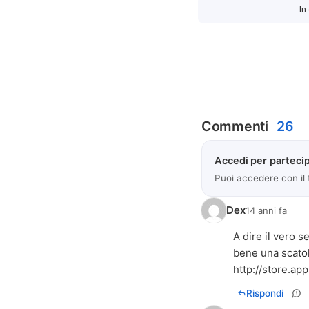
In
Commenti
26
Accedi per partecip
Puoi accedere con il
Dex
14 anni fa
A dire il vero 
bene una scatol
http://store.a
Rispondi