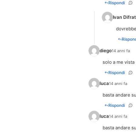
Rispondi
Ivan Difra
dovrebbe 
Rispond
diego
14 anni fa
solo a me vista
Rispondi
luca
14 anni fa
basta andare sul
Rispondi
luca
14 anni fa
basta andare sul