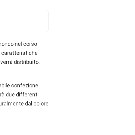
 mondo nel corso
e caratteristiche
verrà distribuito.
babile confezione
rà due differenti
turalmente dal colore