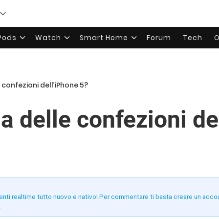
rPods
Watch
Smart Home
Forum
Tech
O
 confezioni dell’iPhone 5?
a delle confezioni de
enti realtime tutto nuovo e nativo! Per commentare ti basta creare un acco
!