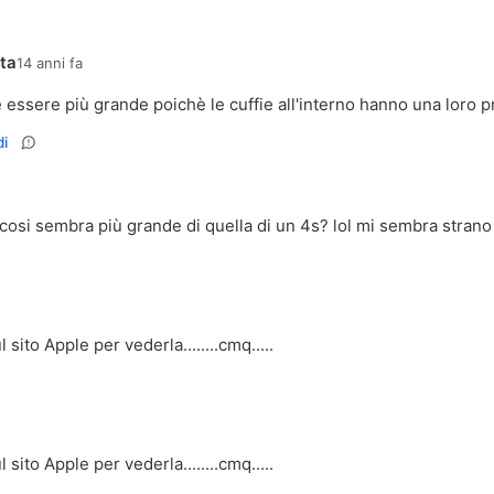
tta
14 anni fa
essere più grande poichè le cuffie all'interno hanno una loro 
i
 cosi sembra più grande di quella di un 4s? lol mi sembra strano
 sito Apple per vederla........cmq.....
 sito Apple per vederla........cmq.....