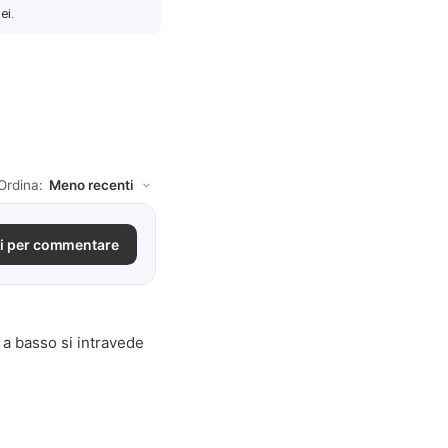
ei.
Ordina:
i per commentare
 a basso si intravede