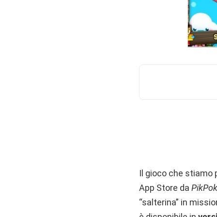
Il gioco che stiamo 
App Store da
PikPo
“salterina” in missi
è disponibile in
vers