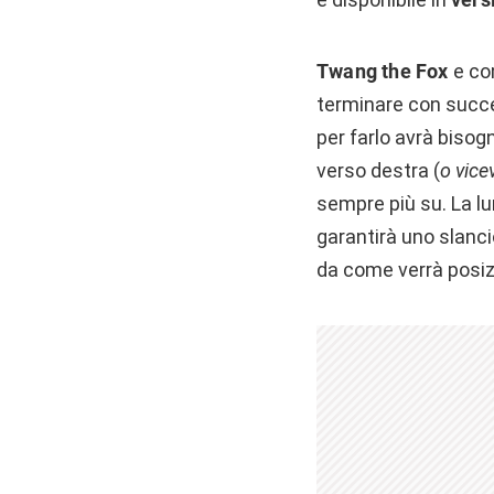
Twang the Fox
e com
terminare con succes
per farlo avrà bisog
verso destra (
o vice
sempre più su. La lun
garantirà uno slanci
da come verrà posizi