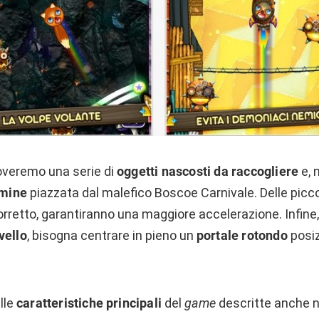
roveremo una serie di
oggetti nascosti da raccogliere
e, 
 mine
piazzata dal malefico Boscoe Carnivale. Delle picc
orretto, garantiranno una maggiore accelerazione. Infine
vello
, bisogna centrare in pieno un
portale rotondo
posiz
lle
caratteristiche
principali
del
game
descritte anche ne