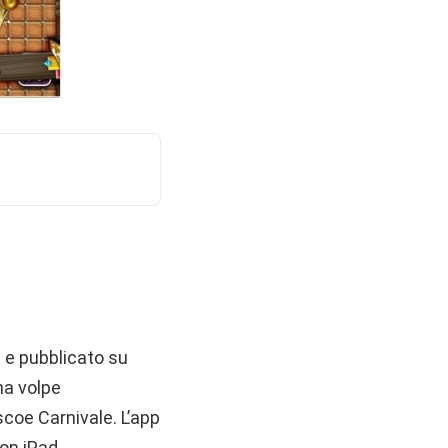
n
e pubblicato su
na volpe
scoe Carnivale. L’app
on iPad.