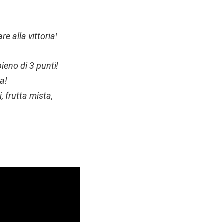
e alla vittoria!
pieno di 3 punti!
ca!
, frutta mista,