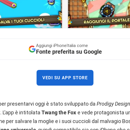
Aggiungi
iPhoneItalia come
Fonte preferita su Google
VEDI SU APP STORE
per presentarvi oggi è stato sviluppato da
Prodigy Desig
k
. L’app è intitolata
Twang the Fox
e vede protagonista u
one per salvare la moglie e i suoi cuccioli dal malvagio Bo
ione universale
, quindi compatibile sia con iPhone che c