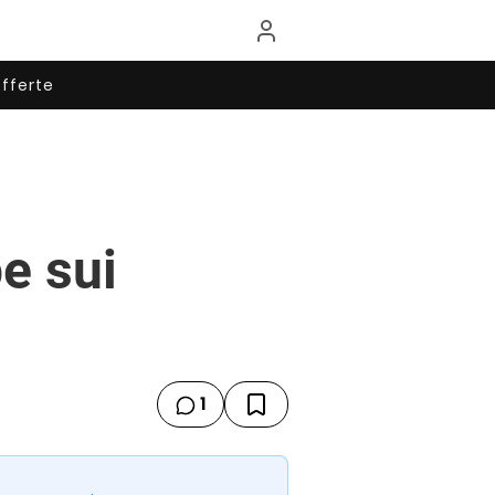
fferte
pe sui
1