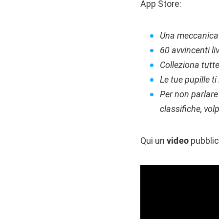
App Store:
Una meccanica d
60 avvincenti li
Colleziona tutte
Le tue pupille t
Per non parlare 
classifiche, vol
Qui un
video
pubblic