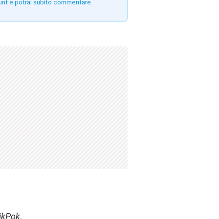
unt e potrai subito commentare.
ikPok
,