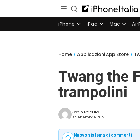
iPhone
iPad
Mac
Ai
Home
/
Applicazioni App Store
/
Tw
Twang the Fo
trampolini
Fabio Padula
8 Settembre 2012
Nuovo sistema di commenti