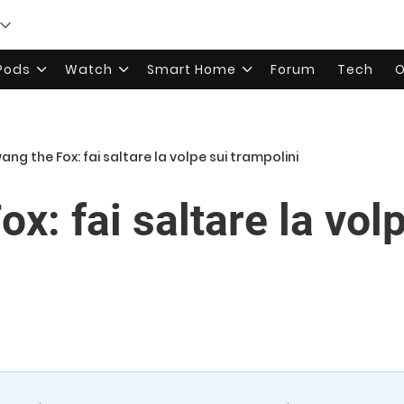
rPods
Watch
Smart Home
Forum
Tech
O
ang the Fox: fai saltare la volpe sui trampolini
x: fai saltare la vol