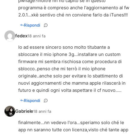
pwnage?inoltre nn ho capito se in questo
programma è compreso anche l'aggiornamento al fw
2.0.1...xkè sentivo ché nn conviene farlo da iTunes!!!
Rispondi
fedex
18 anni fa
Io ad essere sincero sono molto titubante a
sbloccare il mio iphone 3g...installare un custom
firmware mi sembra rischiosa come procedura di
sblocco..penso che mi terrò il mio iphone
originale..anche solo per evitare lo sbattimento di
nuovi aggiornamenti che mamma apple rilascerà in
futuro e quindi ogni volta aspettare il cf nuovo.....
Rispondi
Gabriele
18 anni fa
finalmente...nn vedevo l'ora...speriamo solo ché le
app nn saranno tutte con licenza,visto ché tante app