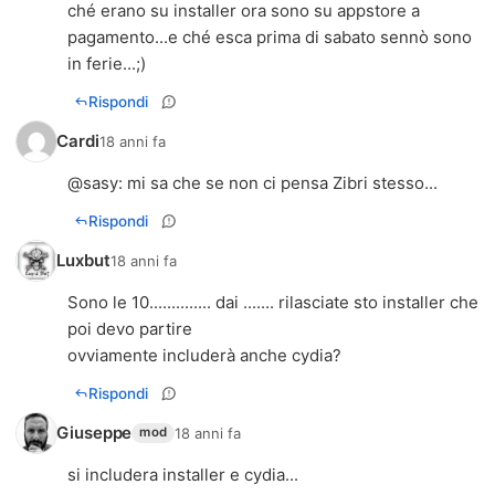
ché erano su installer ora sono su appstore a
pagamento...e ché esca prima di sabato sennò sono
in ferie...;)
Rispondi
Cardi
18 anni fa
@sasy: mi sa che se non ci pensa Zibri stesso...
Rispondi
Luxbut
18 anni fa
Sono le 10.............. dai ....... rilasciate sto installer che
poi devo partire
ovviamente includerà anche cydia?
Rispondi
Giuseppe
18 anni fa
mod
si includera installer e cydia...