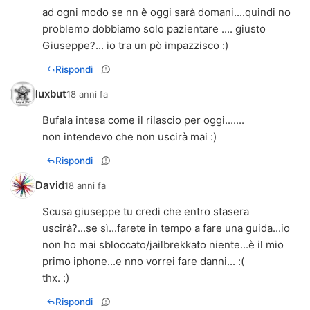
ad ogni modo se nn è oggi sarà domani....quindi no
problemo dobbiamo solo pazientare .... giusto
Giuseppe?... io tra un pò impazzisco :)
Rispondi
luxbut
18 anni fa
Bufala intesa come il rilascio per oggi.......
non intendevo che non uscirà mai :)
Rispondi
David
18 anni fa
Scusa giuseppe tu credi che entro stasera
uscirà?...se sì...farete in tempo a fare una guida...io
non ho mai sbloccato/jailbrekkato niente...è il mio
primo iphone...e nno vorrei fare danni... :(
thx. :)
Rispondi