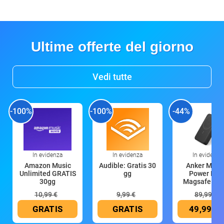
Ultime offerte del giorno
Vedi tutte
-100%
-100%
-44%
In evidenza
In evidenza
In evidenza
Amazon Music
Audible: Gratis 30
Anker Mag
Unlimited GRATIS
gg
Power Ban
30gg
Magsafe 10
mAh
10,99 €
9,99 €
89,99 €
GRATIS
GRATIS
49,99 €