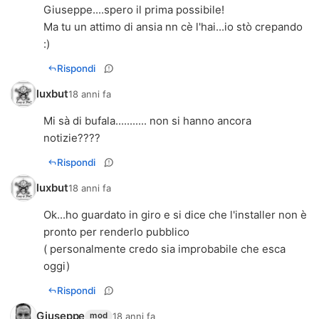
Giuseppe....spero il prima possibile!
Ma tu un attimo di ansia nn cè l'hai...io stò crepando
:)
Rispondi
luxbut
18 anni fa
Mi sà di bufala........... non si hanno ancora
notizie????
Rispondi
luxbut
18 anni fa
Ok...ho guardato in giro e si dice che l'installer non è
pronto per renderlo pubblico
( personalmente credo sia improbabile che esca
oggi)
Rispondi
Giuseppe
18 anni fa
mod