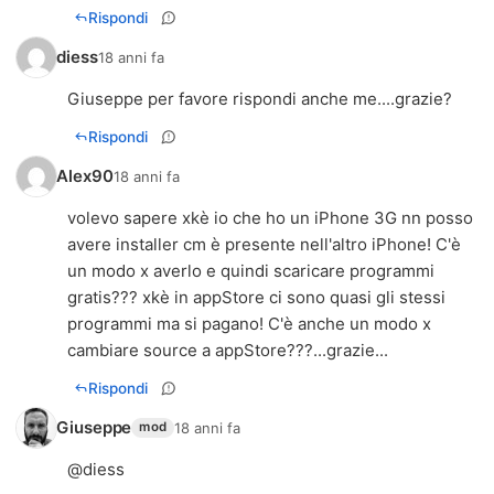
Rispondi
diess
18 anni fa
Giuseppe per favore rispondi anche me....grazie?
Rispondi
Alex90
18 anni fa
volevo sapere xkè io che ho un iPhone 3G nn posso
avere installer cm è presente nell'altro iPhone! C'è
un modo x averlo e quindi scaricare programmi
gratis??? xkè in appStore ci sono quasi gli stessi
programmi ma si pagano! C'è anche un modo x
cambiare source a appStore???...grazie...
Rispondi
Giuseppe
18 anni fa
mod
@diess