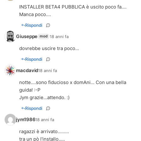
INSTALLER BETA4 PUBBLICA è uscito poco fa....
Manca poco....
Rispondi
Giuseppe
18 anni fa
mod
dovrebbe uscire tra poco...
Rispondi
macdavid
18 anni fa
notte....sono fiducioso x domAni... Con una bella
guida! :-P
Jym grazie...attendo. :)
Rispondi
jym1986
18 anni fa
ragazzi è arrivato.........
tra un pò l'installo.....