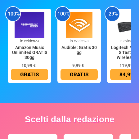
-100%
-100%
-29%
In evidenza
In evidenza
In evidenza
Amazon Music
Audible: Gratis 30
Logitech MX 
Unlimited GRATIS
gg
S Tastiera
30gg
Wireless (G
10,99 €
9,99 €
119,99 €
GRATIS
GRATIS
84,99 €
Scelti dalla redazione