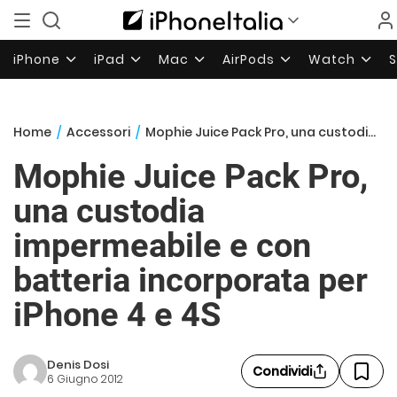
iPhone
iPad
Mac
AirPods
Watch
Home
/
Accessori
/
Mophie Juice Pack Pro, una custodia impermeabile e con batteria incorporata per iPhone 4 e 4S
Mophie Juice Pack Pro,
una custodia
impermeabile e con
batteria incorporata per
iPhone 4 e 4S
Denis Dosi
Condividi
6 Giugno 2012