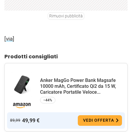
Rimuovi pubblicità
[
via
]
Prodotti consigliati
Anker MagGo Power Bank Magsafe
10000 mAh, Certificato Qi2 da 15 W,
Caricatore Portatile Veloce...
−44%
49,99 €
89,99
VEDI OFFERTA