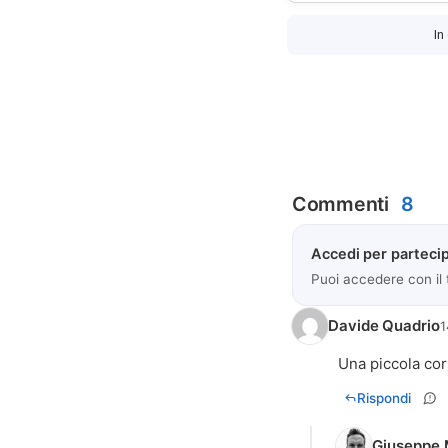
In
Commenti
8
Accedi per partecip
Puoi accedere con il
Davide Quadrio
1
Una piccola cor
Rispondi
Giuseppe M