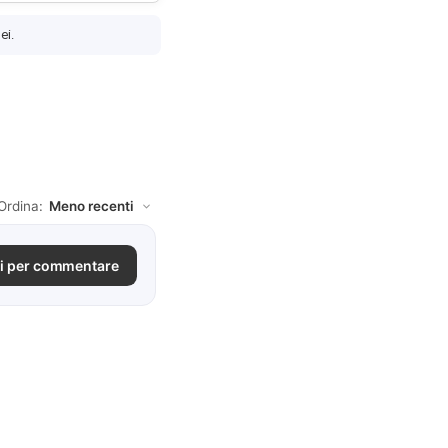
ei.
Ordina:
i per commentare