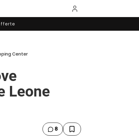
fferte
pping Center
ove
e Leone
8