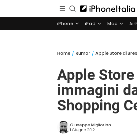
iPhone
iPad
Mac
Ai
Home
/
Rumor
/
Apple Store di Br
Apple Store
immagini da
Shopping C
Giuseppe Migliorino
1 Giugno 2012