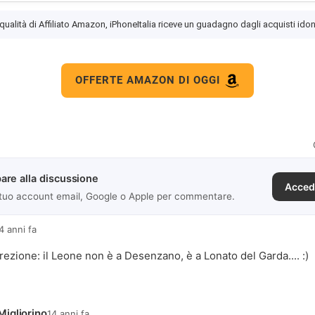
 qualità di Affiliato Amazon, iPhoneItalia riceve un guadagno dagli acquisti idon
OFFERTE AMAZON DI OGGI
are alla discussione
Acced
 tuo account email, Google o Apple per commentare.
4 anni fa
rezione: il Leone non è a Desenzano, è a Lonato del Garda.... :)
igliorino
14 anni fa