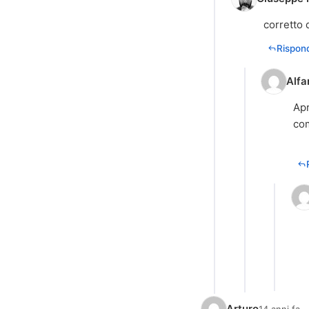
corretto 
Rispond
Alfa
Apr
com
Arturo
14 anni fa