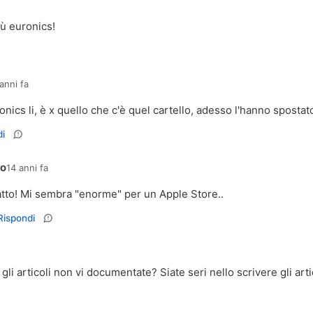
ù euronics!
anni fa
onics li, è x quello che c'è quel cartello, adesso l'hanno spostato
i
co
14 anni fa
tto! Mi sembra "enorme" per un Apple Store..
Rispondi
li articoli non vi documentate? Siate seri nello scrivere gli artic