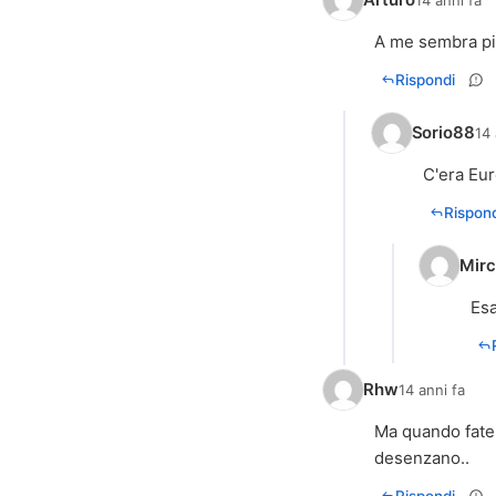
A me sembra pi
Rispondi
Sorio88
14 
C'era Eur
Rispond
Mir
Esa
Rhw
14 anni fa
Ma quando fate g
desenzano..
Rispondi