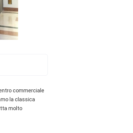
n centro commerciale
amo la classica
itta molto