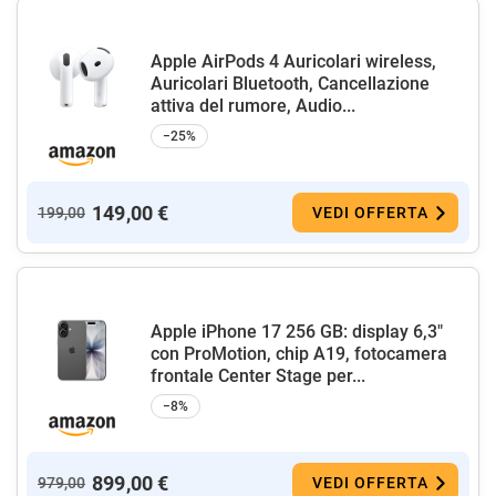
Apple AirPods 4 Auricolari wireless,
Auricolari Bluetooth, Cancellazione
attiva del rumore, Audio...
−25%
149,00 €
199,00
VEDI OFFERTA
Apple iPhone 17 256 GB: display 6,3"
con ProMotion, chip A19, fotocamera
frontale Center Stage per...
−8%
899,00 €
979,00
VEDI OFFERTA