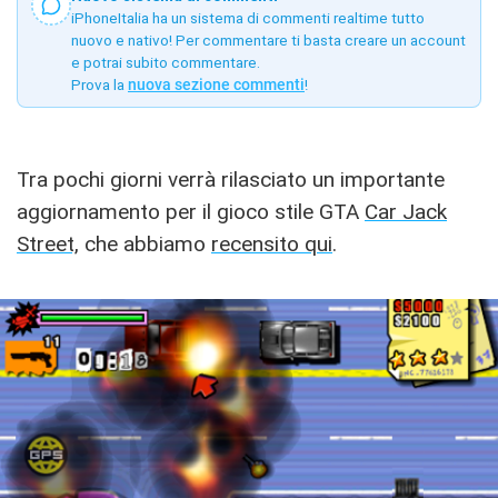
iPhoneItalia ha un sistema di commenti realtime tutto
nuovo e nativo! Per commentare ti basta creare un account
e potrai subito commentare.
Prova la
nuova sezione commenti
!
Tra pochi giorni verrà rilasciato un importante
aggiornamento per il gioco stile GTA
Car Jack
Street,
che abbiamo
recensito qui
.