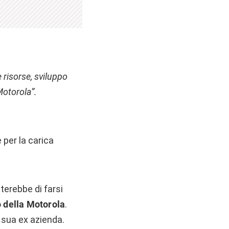
e risorse, sviluppo
Motorola”.
 per la carica
eterebbe di farsi
 della Motorola
.
a sua ex azienda.