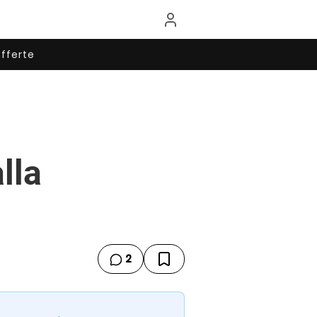
fferte
lla
2