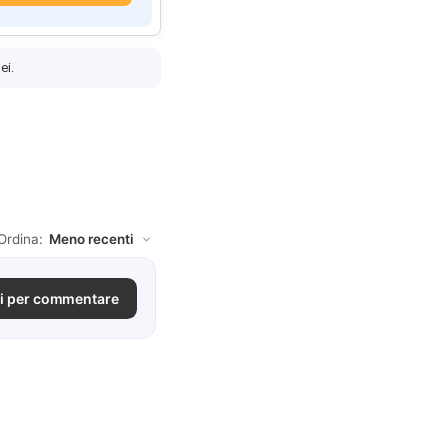
ei.
Ordina:
i per commentare