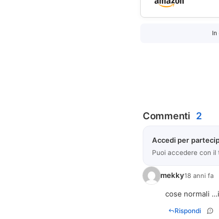
In
Commenti
2
Accedi per partecip
Puoi accedere con il
mekky
18 anni fa
cose normali ..
Rispondi