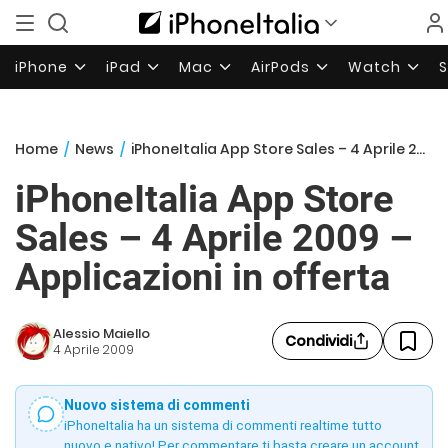
iPhone
iPad
Mac
AirPods
Watch
Home
/
News
/
iPhoneItalia App Store Sales – 4 Aprile 2009 – Applicazioni in offerta
iPhoneItalia App Store
Sales – 4 Aprile 2009 –
Applicazioni in offerta
Alessio Maiello
Condividi
4 Aprile 2009
Nuovo sistema di commenti
iPhoneItalia ha un sistema di commenti realtime tutto
nuovo e nativo! Per commentare ti basta creare un account