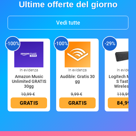
Ultime offerte del giorno
Vedi tutte
-100%
-100%
-29%
In evidenza
In evidenza
In evidenza
Amazon Music
Audible: Gratis 30
Logitech MX 
Unlimited GRATIS
gg
S Tastiera
30gg
Wireless (G
10,99 €
9,99 €
119,99 €
GRATIS
GRATIS
84,99 €