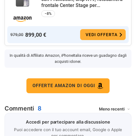
frontale Center Stage per...
−8%
899,00 €
979,00
VEDI OFFERTA
In qualità di Affiliato Amazon, iPhoneItalia riceve un guadagno dagli
acquisti idonei.
OFFERTE AMAZON DI OGGI
Commenti
8
Accedi per partecipare alla discussione
Puoi accedere con il tuo account email, Google o Apple
per commentare.