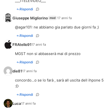
___ITELEVIDEO___
Rispondi
Giuseppe Migliorino
17 anni fa
mod
@
agar101
: ne abbiamo gia parlato due giorni fa ;)
Rispondi
FRAtello91
17 anni fa
MGST non si abbasserà mai di prezzo
Rispondi
die81
17 anni fa
concordo...o se lo farà , sarà all uscita dell ihpone 5
:D
Rispondi
Luca
17 anni fa