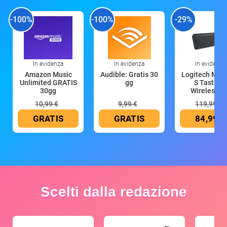
-100%
-100%
-29%
In evidenza
In evidenza
In evidenza
Amazon Music
Audible: Gratis 30
Logitech MX 
Unlimited GRATIS
gg
S Tastiera
30gg
Wireless (G
10,99 €
9,99 €
119,99 €
GRATIS
GRATIS
84,99 €
Scelti dalla redazione