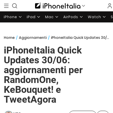
iPhone
iPad
Mac
AirPods
Watch
Home
/
Aggiornamenti
/
iPhoneItalia Quick Updates 30/06: aggiornamenti per RandomOne, KeBouquet! e TweetAgora
iPhoneItalia Quick
Updates 30/06:
aggiornamenti per
RandomOne,
KeBouquet! e
TweetAgora