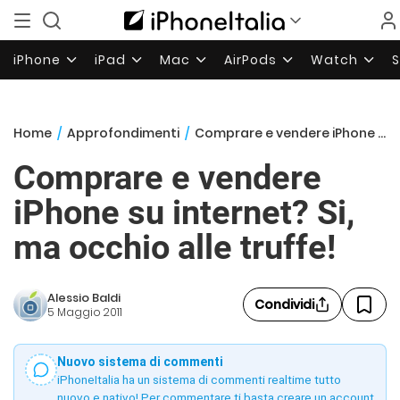
iPhone
iPad
Mac
AirPods
Watch
Home
/
Approfondimenti
/
Comprare e vendere iPhone su internet? Si, ma occhio alle truffe!
Comprare e vendere
iPhone su internet? Si,
ma occhio alle truffe!
Alessio Baldi
Condividi
5 Maggio 2011
Nuovo sistema di commenti
iPhoneItalia ha un sistema di commenti realtime tutto
nuovo e nativo! Per commentare ti basta creare un account