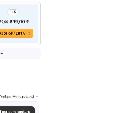
−8%
899,00 €
79,00
VEDI OFFERTA
ei.
Ordina:
i per commentare