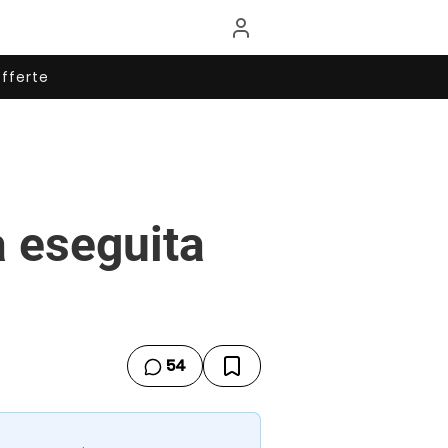
fferte
à eseguita
54