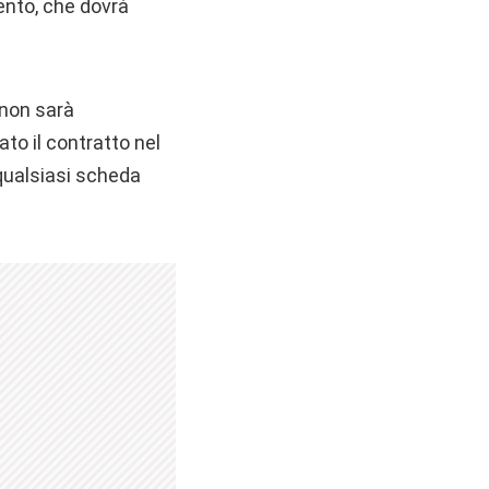
mento, che dovrà
 non sarà
to il contratto nel
qualsiasi scheda