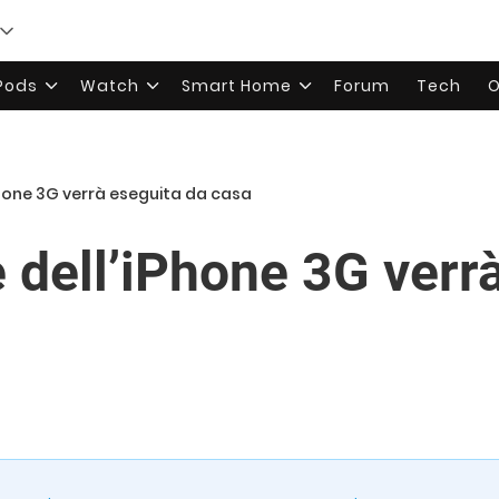
rPods
Watch
Smart Home
Forum
Tech
O
iPhone 3G verrà eseguita da casa
e dell’iPhone 3G verr